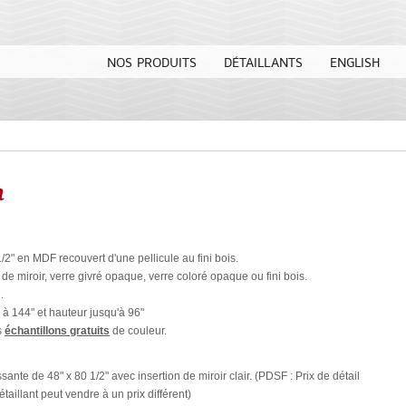
NOS PRODUITS
DÉTAILLANTS
ENGLISH
n
2" en MDF recouvert d'une pellicule au fini bois.
 de miroir, verre givré opaque, verre coloré opaque ou fini bois.
.
 à 144" et hauteur jusqu'à 96"
s
échantillons gratuits
de couleur.
ante de 48" x 80 1/2" avec insertion de miroir clair. (PDSF : Prix de détail
taillant peut vendre à un prix différent)