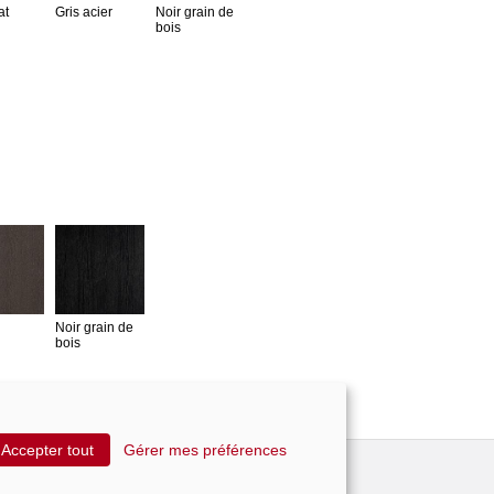
at
Gris acier
Noir grain de
bois
Noir grain de
bois
Accepter tout
Gérer mes préférences