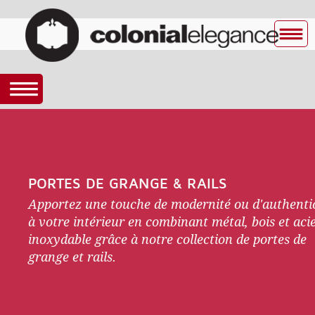
PORTES DE GRANGE & RAILS
Apportez une touche de modernité ou d'authentic
à votre intérieur en combinant métal, bois et aci
inoxydable grâce à notre collection de portes de
grange et rails.