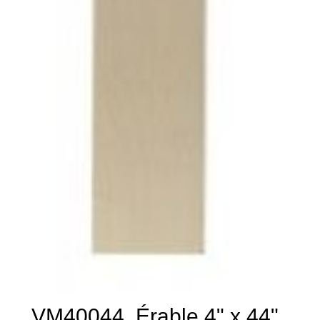
VM40044, Érable 4" x 44"