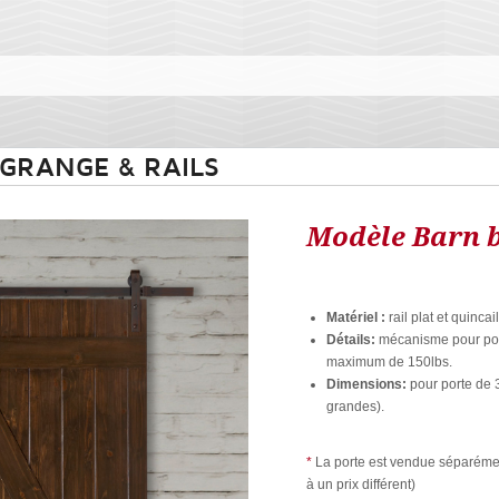
 GRANGE & RAILS
Modèle Barn b
Matériel :
rail plat et quincai
Détails:
mécanisme pour port
maximum de 150lbs.
Dimensions:
pour porte de 
grandes).
*
La porte est vendue séparément
à un prix différent)