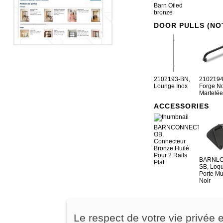
Barn Oiled
bronze
DOOR PULLS (NO
2102193-BN,
2102194
Lounge Inox
Forge No
Martelé
ACCESSORIES
BARNCONNECT-
OB,
Connecteur
Bronze Huilé
Pour 2 Rails
BARNLO
Plat
SB, Loqu
Porte Mu
Noir
Le respect de votre vie privée 