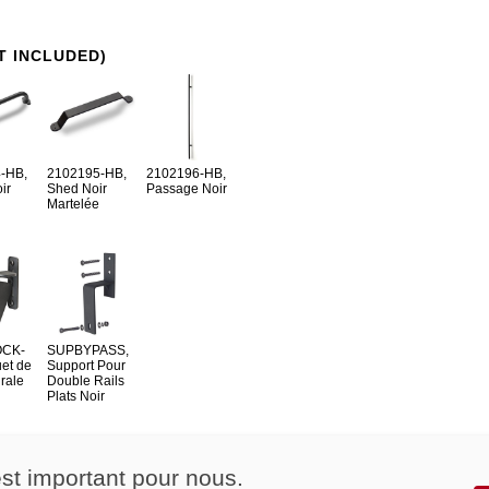
T INCLUDED)
-HB,
2102195-HB,
2102196-HB,
ir
Shed Noir
Passage Noir
e
Martelée
CK-
SUPBYPASS,
et de
Support Pour
rale
Double Rails
Plats Noir
est important pour nous.