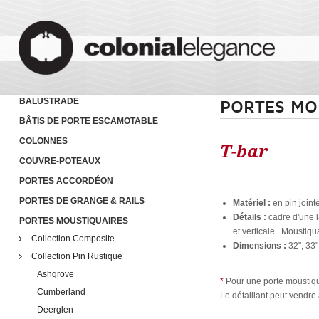
BALUSTRADE
PORTES MO
BÂTIS DE PORTE ESCAMOTABLE
COLONNES
T-bar
COUVRE-POTEAUX
PORTES ACCORDÉON
PORTES DE GRANGE & RAILS
Matériel :
en pin joint
Détails :
cadre d'une l
PORTES MOUSTIQUAIRES
et verticale. Moustiqua
Collection Composite
Dimensions :
32", 33"
Collection Pin Rustique
Ashgrove
*
Pour une porte moustiqua
Cumberland
Le détaillant peut vendre à
Deerglen