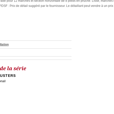
trade pour 12 marches et section horizontale de 8 pieds en pruche. Lisse, marches 
DSF : Prix de détail suggéré par le fournisseur. Le détaillant peut vendre à un prix
llation
e la série
LUSTERS