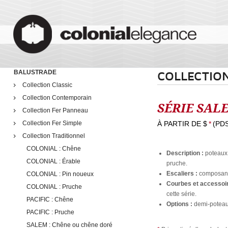
BALUSTRADE
COLLECTIO
Collection Classic
Collection Contemporain
SÉRIE SALE
Collection Fer Panneau
Collection Fer Simple
À PARTIR DE
$
*
(PD
Collection Traditionnel
COLONIAL : Chêne
Description :
poteaux 
COLONIAL : Érable
pruche.
Escaliers :
composante
COLONIAL : Pin noueux
Courbes et accessoi
COLONIAL : Pruche
cette série.
PACIFIC : Chêne
Options :
demi-poteaux
PACIFIC : Pruche
SALEM : Chêne ou chêne doré