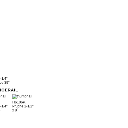
-1/4"
 ou 39"
HOERAIL
H6106P,
-1/4"
Pruche 2-1/2"
4´
x 8´