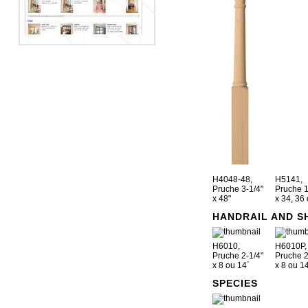
H4048-48,
H5141,
Pruche 3-1/4"
Pruche 1
x 48"
x 34, 36
HANDRAIL AND S
H6010,
H6010P,
Pruche 2-1/4"
Pruche 2
x 8 ou 14´
x 8 ou 1
SPECIES