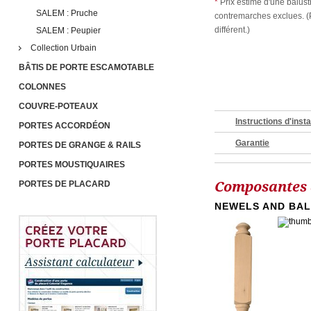
*
Prix estimé d'une balus
SALEM : Pruche
contremarches exclues. (P
différent.)
SALEM : Peupier
Collection Urbain
BÂTIS DE PORTE ESCAMOTABLE
COLONNES
COUVRE-POTEAUX
Instructions d'insta
PORTES ACCORDÉON
Garantie
PORTES DE GRANGE & RAILS
PORTES MOUSTIQUAIRES
Composantes d
PORTES DE PLACARD
NEWELS AND BA