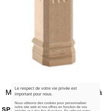
Le respect de votre vie privée est
Mission, Panneau de fibres à
important pour nous.
densité moyenne
Nous utilisons des cookies pour personnaliser
notre site web et nos offres en fonction de vos
SPECIES
intérêts et à des fins d'analyse. En utilisant notre