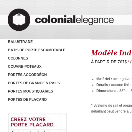
BALUSTRADE
BÂTIS DE PORTE ESCAMOTABLE
Modèle Ind
COLONNES
À PARTIR DE
767$
*
COUVRE-POTEAUX
PORTES ACCORDÉON
Matériel :
acier galvan
PORTES DE GRANGE & RAILS
Détails :
aucune finitio
Dimensions :
33" ou 3
PORTES MOUSTIQUAIRES
PORTES DE PLACARD
*
Système de rail et poig
détaillant peut vendre à un