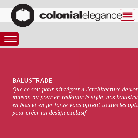
BALUSTRADE
Que ce soit pour s'intégrer à l'architecture de vot
maison ou pour en redéfinir le style, nos balustr
en bois et en fer forgé vous offrent toutes les opt
pour créer un design exclusif